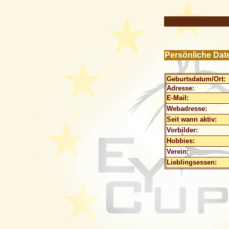
Persönliche Da
Geburtsdatum/Ort:
Adresse:
E-Mail:
Webadresse:
Seit wann aktiv:
Vorbilder:
Hobbies:
Verein:
Lieblingsessen: