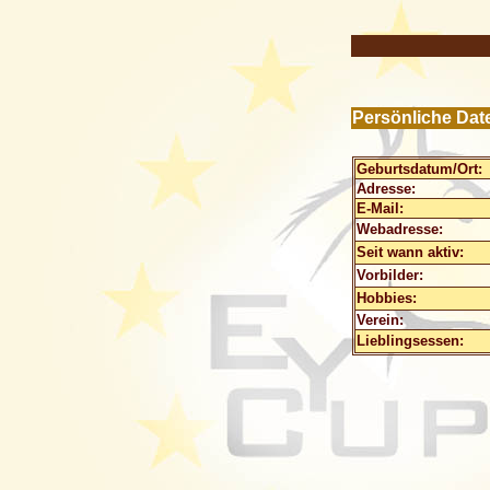
Persönliche Dat
Geburtsdatum/Ort:
Adresse:
E-Mail:
Webadresse:
Seit wann aktiv:
Vorbilder:
Hobbies:
Verein:
Lieblingsessen: