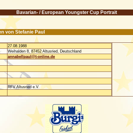
Bavarian- / European Youngster Cup Portrait
en von Stefanie Paul
27.08.1988
Weihalden 8, 87452 Altusried, Deutschland
annabellpaul@t-online.de
RFV Altusried e.V.