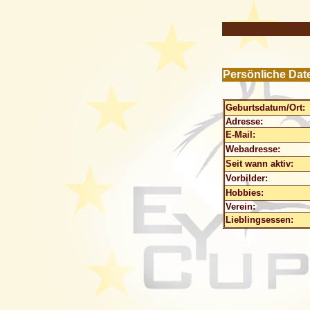
Persönliche Dat
Geburtsdatum/Ort:
Adresse:
E-Mail:
Webadresse:
Seit wann aktiv:
Vorbilder:
Hobbies:
Verein:
Lieblingsessen: