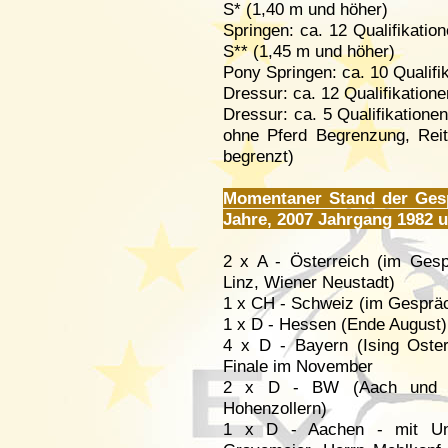
S* (1,40 m und höher)
Springen: ca. 12 Qualifikati
S** (1,45 m und höher)
Pony Springen: ca. 10 Qualif
Dressur: ca. 12 Qualifikation
Dressur: ca. 5 Qualifikatione
ohne Pferd Begrenzung, Reit
begrenzt)
Momentaner Stand der Gesp
Jahre, 2007 Jahrgang 1982 u
2 x A - Österreich (im Ges
Linz, Wiener Neustadt)
1 x CH - Schweiz (im Gespräc
1 x D - Hessen (Ende August)
4 x D - Bayern (Ising Ostern
Finale im November
2 x D - BW (Aach und Don
Hohenzollern)
1 x D - Aachen - mit Unt