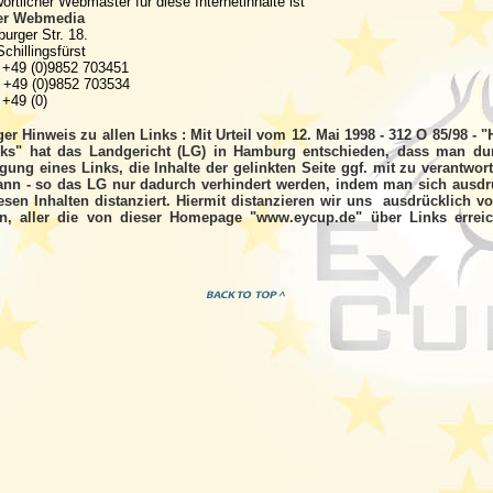
ortlicher Webmaster für diese Internetinhalte ist
er
Webmedia
burger Str. 18.
chillingsfürst
+49 (0)9852 703451
49 (0)9852 703534
+49 (0)
ger Hinweis zu allen Links :
Mit Urteil vom 12. Mai 1998 - 312 O 85/98 - 
nks" hat das Landgericht (LG) in Hamburg entschieden, dass man du
gung eines Links, die Inhalte der gelinkten Seite ggf. mit zu verantwort
ann - so das LG nur dadurch verhindert werden, indem man sich ausdr
esen Inhalten distanziert. Hiermit distanzieren wir uns ausdrücklich vo
en, aller die von dieser Homepage "www.eycup.de" über Links errei