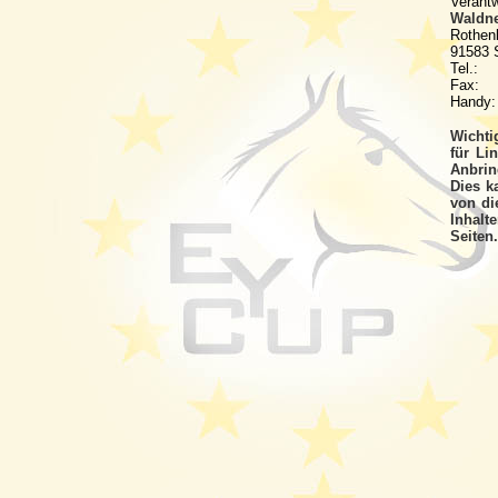
Verantw
Waldn
Rothen
91583 S
Tel.: 
Fax: +
Handy: 
Wichti
für Li
Anbrin
Dies k
von di
Inhalt
Seiten.