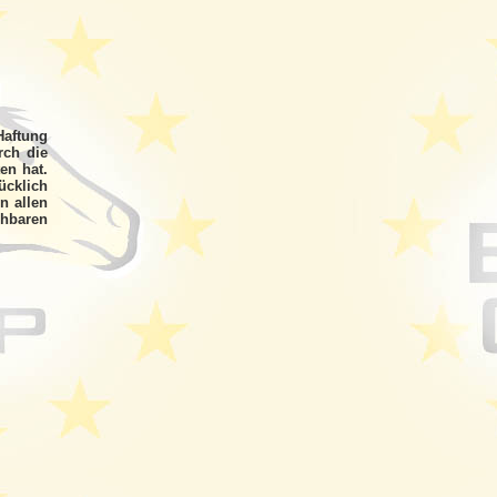
"Haftung
rch die
en hat.
ücklich
n allen
chbaren