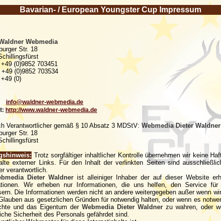
Bavarian- / European Youngster Cup Impressum
 Waldner Webmedia
urger Str. 18
chillingsfürst
+49 (0)9852 703451
49 (0)9852 703534
+49 (0)
info@waldner-webmedia.de
t
:
http://www.waldner-webmedia.de
ich Verantwortlicher gemäß § 10 Absatz 3 MDStV:
Webmedia
Dieter
Waldner
burger Str. 18
chillingsfürst
gshinweis:
Trotz sorgfältiger inhaltlicher Kontrolle übernehmen wir keine Haf
alte externer Links. Für den Inhalt der verlinkten Seiten sind ausschließli
er verantwortlich.
bmedia
Dieter
Waldner
ist alleiniger Inhaber der auf dieser Website e
ationen. Wir erheben nur Informationen, die uns helfen, den Service für
ern. Die Informationen werden nicht an andere weitergegeben außer wenn wir
lauben aus gesetzlichen Gründen für notwendig halten, oder wenn es notwen
chte und das Eigentum der
Webmedia
Dieter
Waldner
zu wahren, oder w
iche Sicherheit des Personals gefährdet sind.