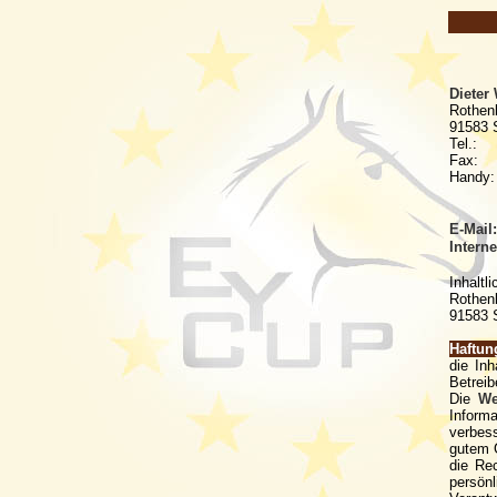
Dieter
Rothenb
91583 S
Tel.: 
Fax: +
Handy: 
E-Mail:
Interne
Inhaltl
Rothen
91583 S
Haftun
die Inh
Betreib
Die
We
Inform
verbess
gutem G
die Re
persönl