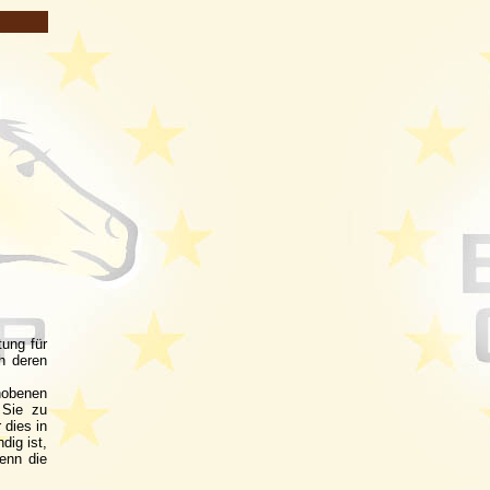
tung für
ch deren
rhobenen
 Sie zu
 dies in
dig ist,
enn die